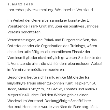
VERÖFFENTLICHT
8. MÄRZ 2025
AM
Jahreshauptversammlung, Wechsel im Vorstand
Im Verlauf der Generalversammlung konnte der 1.
Vorsitzende, Frank Grotjahn, über ein positives Jahr des
Vereins berichteten.
Veranstaltungen, wie Pokal- und Bürgerschießen, das
Osterfeuer oder die Organisation des Trainings, wären
ohne den tatkräftigen, ehrenamtlichen Einsatz der
Vereinsmitglieder nicht möglich gewesen. So dankte der
1. Vorsitzende allen, die sich für den reibungslosen Ablauf
im Verein unermüdlich engagieren.
Besonders freute sich Frank, einige Mitglieder für
langjährige Treue ehren zu können: Kurt Heipke für 60
Jahre, Markus Siegers, Iris Große, Thomas und Klaus-J.
Meyer für 40 Jahre. Bei den Wahlen gab es einen
Wechsel im Vorstand. Der langjährige Schriftführer,
Hartmut Hennecke, wurde von Nico de Buhr abgelöst.