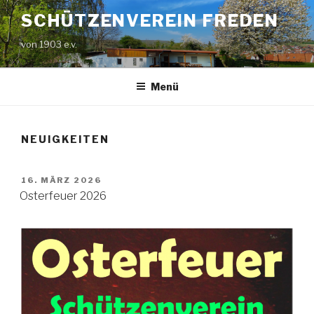
Zum
SCHÜTZENVEREIN FREDEN
Inhalt
springen
von 1903 e.v.
Menü
NEUIGKEITEN
VERÖFFENTLICHT
16. MÄRZ 2026
AM
Osterfeuer 2026