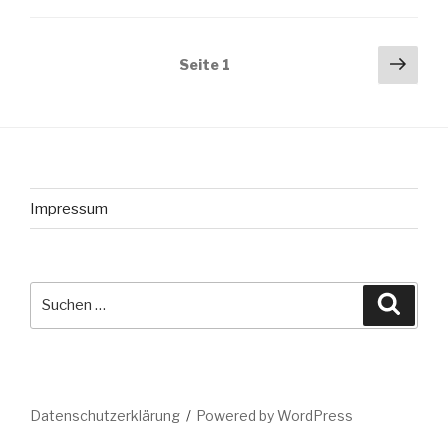
Beitragsnavigation
Näch
Seite
1
Seit
Impressum
Suche
Suche
nach:
Datenschutzerklärung
Powered by WordPress