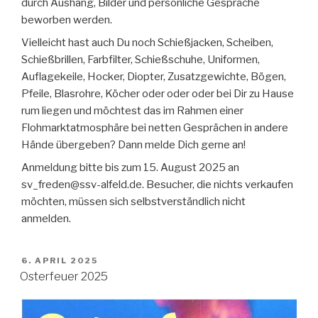
durch Aushang, Bilder und persönliche Gespräche
beworben werden.
Vielleicht hast auch Du noch Schießjacken, Scheiben,
Schießbrillen, Farbfilter, Schießschuhe, Uniformen,
Auflagekeile, Hocker, Diopter, Zusatzgewichte, Bögen,
Pfeile, Blasrohre, Köcher oder oder oder bei Dir zu Hause
rum liegen und möchtest das im Rahmen einer
Flohmarktatmosphäre bei netten Gesprächen in andere
Hände übergeben? Dann melde Dich gerne an!
Anmeldung bitte bis zum 15. August 2025 an
sv_freden@ssv-alfeld.de. Besucher, die nichts verkaufen
möchten, müssen sich selbstverständlich nicht
anmelden.
VERÖFFENTLICHT
6. APRIL 2025
AM
Osterfeuer 2025